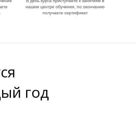
учение
В день курса приступаете к занятиям в
аете
нашем центре обучения, по окончанию
.
получаете сертификат
тся
дый год