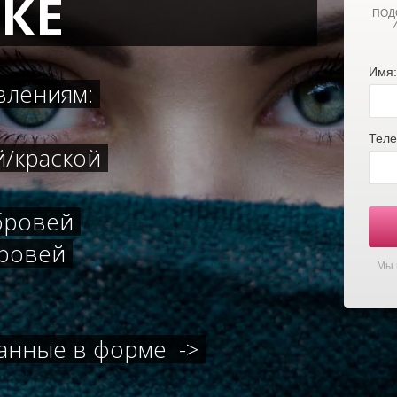
КЕ
ПОД
Имя:
влениям:
Теле
й/краской
бровей
бровей
Мы 
данные в форме ->