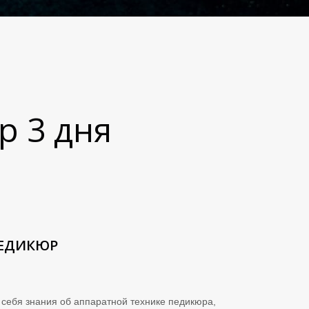
р 3 дня
ПЕДИКЮР
 себя знания об аппаратной технике педикюра,