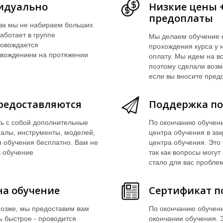
идуально
Низкие цены 
предоплаты
 как мы не набираем больших
аботает в группе
Мы делаем обучение 
ровождается
прохождения курса у 
овождением на протяжении
оплату. Мы идем на в
поэтому сделали возм
если вы вносите пред
редоставляются
Поддержка по
ть с собой дополнительные
По окончанию обучени
иалы, инструменты, моделей,
центра обучения в за
 обучения бесплатно. Вам не
центра обучения. Это
ь обучение
так как вопросы могут
стало для вас пробле
на обучение
Сертификат п
 позже, мы предоставим вам
По окончанию обучени
 быстрое - проводится
окончании обучения. Э